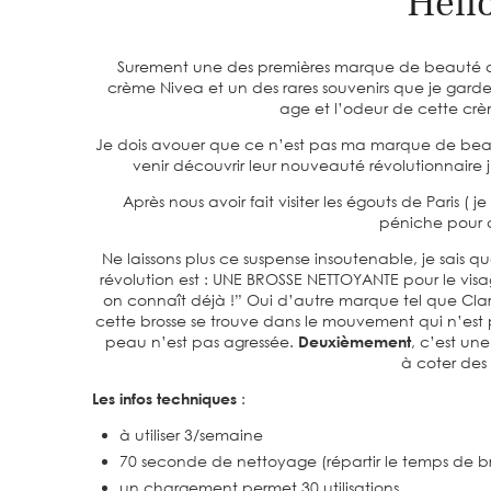
Hello
Surement une des premières marque de beauté que j
crème Nivea et un des rares souvenirs que je garde 
age et l’odeur de cette crè
Je dois avouer que ce n’est pas ma marque de be
venir découvrir leur nouveauté révolutionnaire j’
Après nous avoir fait visiter les égouts de Paris ( 
péniche pour 
Ne laissons plus ce suspense insoutenable, je sais 
révolution est : UNE BROSSE NETTOYANTE pour le visag
on connaît déjà !” Oui d’autre marque tel que Claris
cette brosse se trouve dans le mouvement qui n’est p
peau n’est pas agressée.
Deuxièmement
, c’est un
à coter des s
Les infos techniques
:
à utiliser 3/semaine
70 seconde de nettoyage (répartir le temps de br
un chargement permet 30 utilisations