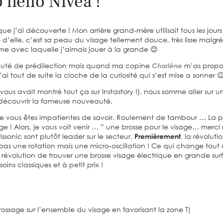
 hello Nivea !
’ai découverte ! Mon arrière grand-mère utilisait tous les jours
d’elle, c’est sa peau du visage tellement douce, très lisse malgré
me avec laquelle j’aimais jouer à la grande 😊
auté de prédilection mais quand ma copine
Charlène
m’as propo
ai tout de suite la cloche de la curiosité qui s’est mise a sonner 
je vous avait montré tout ça sur Instastory !), nous somme aller sur u
découvrir la fameuse nouveauté.
que vous êtes impatientes de savoir. Roulement de tambour … La p
e ! Alors, je vous voit venir … ” une brosse pour le visage… merci 
sonic sont plutôt leader sur le secteur.
Premièrement
, la révoluti
as une rotation mais une micro-oscillation ! Ce qui change tout 
e révolution de trouver une brosse visage électrique en grande su
oins classiques et à petit prix !
ossage sur l’ensemble du visage en favorisant la zone T)