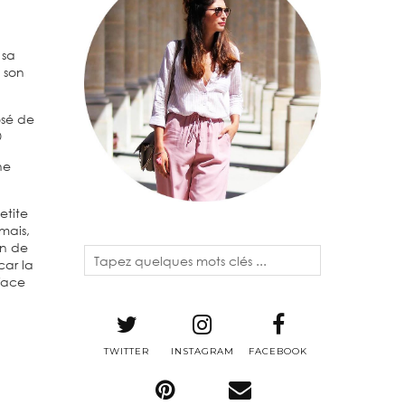
 sa
 son
sé de

ne
etite
mais,
on de
car la
rface
TWITTER
INSTAGRAM
FACEBOOK