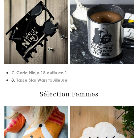
7.
Carte Ninja 18 outils en 1
8.
Tasse Star Wars touilleuse
Sélection Femmes