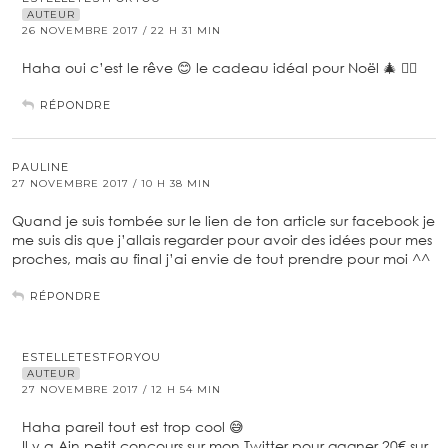
AUTEUR
26 NOVEMBRE 2017 / 22 H 31 MIN
Haha oui c’est le rêve 😊 le cadeau idéal pour Noël 🎄 ✌🏼
RÉPONDRE
PAULINE
27 NOVEMBRE 2017 / 10 H 38 MIN
Quand je suis tombée sur le lien de ton article sur facebook je
me suis dis que j’allais regarder pour avoir des idées pour mes
proches, mais au final j’ai envie de tout prendre pour moi ^^
RÉPONDRE
ESTELLETESTFORYOU
AUTEUR
27 NOVEMBRE 2017 / 12 H 54 MIN
Haha pareil tout est trop cool 😅
Il y a Ain petit concours sur mon Twitter pour gagner 20€ sur