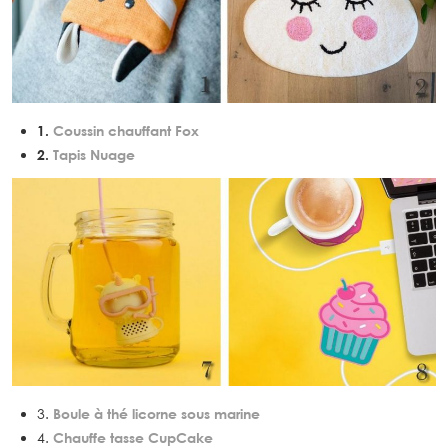
1.
Coussin chauffant Fox
2.
Tapis Nuage
3.
Boule à thé licorne sous marine
4.
Chauffe tasse CupCake