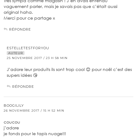
Très sympa comme magasin ! J’en avais entendu
vaguement parler, mais je savais pas que c’était aussi
original haha.
Merci pour ce partage x
RÉPONDRE
ESTELLETESTFORYOU
AUTEUR
25 NOVEMBRE 2017 / 23 H 58 MIN
J’adore leur produits ils sont trop cool 😊 pour noël c’est des
supers idées 😘
RÉPONDRE
BOOGILILY
26 NOVEMBRE 2017 / 15 H 52 MIN
coucou
j’adore
je fonds pour le tapis nuage!!!