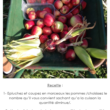
Recette
:
1- Epluchez et coupez en morceaux les pommes /choisissez le
nombre qu’il vous convient sachant qu’a la cuisson la
quantité diminue/.