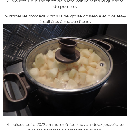
2- Ajoutez 1 à pls sachets de sucre vanillé selon la quantité
de pomme.
3- Placer les morceaux dans une grosse casserole et ajoutez-y
5 cuillères à soupe d’eau.
4- Laissez cuire 20/25 minutes à feu moyen-doux jusqu’à se
que les pommes s’écrasent en purée.