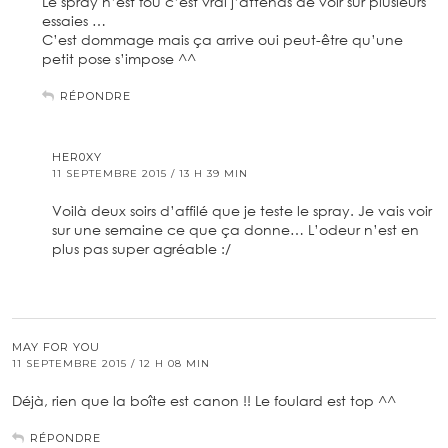
Le spray n’est fou c’est vrai j’attends de voir sur plusieurs
essaies …
C’est dommage mais ça arrive oui peut-être qu’une
petit pose s’impose ^^
RÉPONDRE
HER0XY
11 SEPTEMBRE 2015 / 13 H 39 MIN
Voilà deux soirs d’affilé que je teste le spray. Je vais voir
sur une semaine ce que ça donne… L’odeur n’est en
plus pas super agréable :/
MAY FOR YOU
11 SEPTEMBRE 2015 / 12 H 08 MIN
Déjà, rien que la boîte est canon !! Le foulard est top ^^
RÉPONDRE