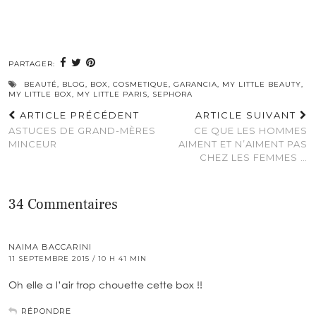
PARTAGER:
BEAUTÉ
,
BLOG
,
BOX
,
COSMETIQUE
,
GARANCIA
,
MY LITTLE BEAUTY
,
MY LITTLE BOX
,
MY LITTLE PARIS
,
SEPHORA
ARTICLE PRÉCÉDENT
ARTICLE SUIVANT
ASTUCES DE GRAND-MÈRES
CE QUE LES HOMMES
MINCEUR
AIMENT ET N’AIMENT PAS
CHEZ LES FEMMES …
34 Commentaires
NAIMA BACCARINI
11 SEPTEMBRE 2015 / 10 H 41 MIN
Oh elle a l’air trop chouette cette box !!
RÉPONDRE